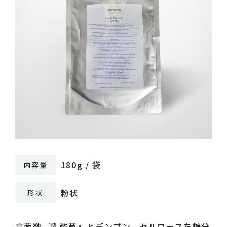
採用情報
お知らせ
180g / 袋
内容量
ログイン
カート
粉状
形状
新規会員登録
検索
高菌数『乳酸菌』とデンプン、セルロースを糖分