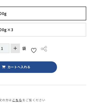
00g
00g×3
袋
文の方は
こちら
をご覧ください