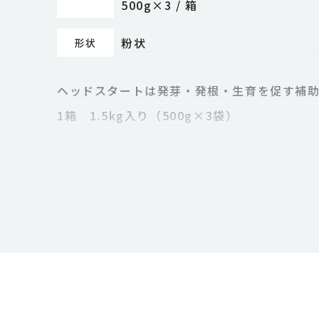
500g×3 / 箱
粉状
形状
ヘッドスタートは発芽・発根・生育を促す補助
1箱 1.5kg入り（500g×3袋）
海藻発酵抽出物質を原材料とし、蛋白質複合
海藻発酵抽出エキスにはｻｲﾄｶｲﾆﾝ様物質が
原材料である海藻（Laminaria）エキスは
また、酵母エキスや酵素類も発芽、発根など
英国では農業分野、園芸分野、造園分野など広