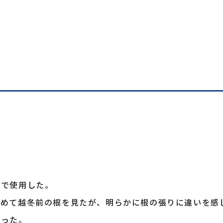
て下さい。
60g
衣で使用した。
120g
初めて越冬前の根を見たが、明らかに根の張りに違いを感
180g
あった。