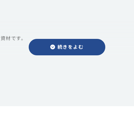
資材です。
体（酵母エキス）等の有機複合物からなる安全安心な種子
含まれており植物の生長を促します。
特に生理活性が高いことで知られています。
の初期生育を改善し、ストレスや病害に強い作物を育てま
い分野で使われ高い評価を得ています。