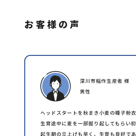
使用方法及び注意事項
お客様の声
種子1kgにヘッドスタート3gの割合で粉衣し
※種子重に対し0.3％の粉衣率です
深川市稲作生産者 様
種子量
男性
20kg
ヘッドスタートを秋まき小麦の種子粉
40kg
生育途中に麦を一部掘り起してもらい
60kg
起生期の立上げも早く、生育も良好で