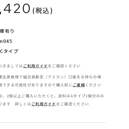
,420
(税込)
在庫有り
045
Cタイプ
つきましては
ご利用ガイド
をご確認ください
業生産者様で組合員勘定（クミカン）口座をお持ちの場
用できる可能性がありますので購入前に
ご連絡
ください
は、2個以上ご購入いただくと、送料はAタイプ1個分のみ
ります 詳しくは
ご利用ガイド
をご確認ください