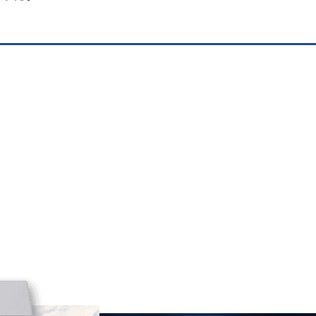
240g
300g
。