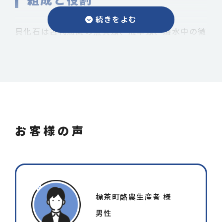
貝化石は古代海底の魚貝類、海草類、海水中の微
量成分、微生物群、海底の化石（アラゴナイト構
造）腐植等20数種類にも及ぶ総合ミネラルで
す。構造に配置された元素は、生体内で酵素等の
働きを活性化する事により種々の効果が期待され
ます。
お客様の声
原料が水溶性の上、細粒・微粉状に製品化したた
め速効性で、特に粗飼料の養分不足等に対するカ
ルシウム及び微量要素の補給に役立ちます。
標茶町酪農生産者 様
男性