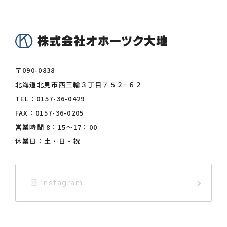
PH（H2O）
9.51
給与量
〒090-0838
北海道北見市西三輪３丁目７５２−６２
TEL：
0157-36-0429
品名 / 畜種
給与量
FAX：0157-36-0205
営業時間 8：15〜17：00
牛
100〜150g
休業日：土・日・祝
肉牛
100〜150g
Instagram
馬
70〜150g
豚
150〜200g