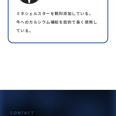
微量要素の役割と不足時の障
害
ミネシェルスターを飼料添加している。
牛へのカルシウム補給を目的で長く使用し
骨格の形成（Ca・
起立不能、骨折、く
ている。
P・Mg）
る病、蹄・肢疾患等
筋肉の収縮（Ca・
乳房炎（括約筋の働
K）
き悪く残乳状態継
続）
乳・肉の生産
乳・肉質の低下、乳
（Ca・P・Zn）
量、増体率の低下
神経刺激の伝達
繁殖障害（受胎率低
（Ca・Mg・K・
下、後産停滞等）