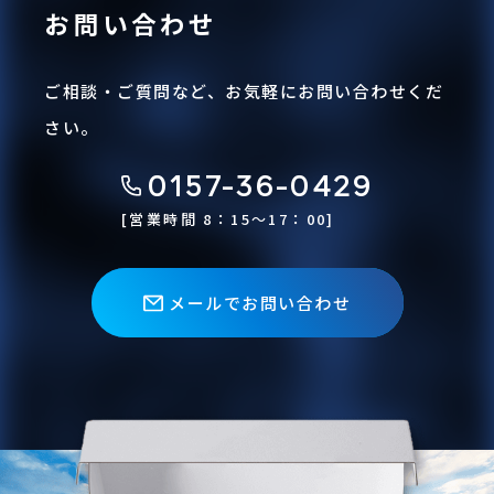
お問い合わせ
Zn）
酵素の活性化と安定
グラステタニー（ポ
ご相談・ご質問など、お気軽にお問い合わせくだ
（Ca・Mg・K）
ックリ病）、ケトー
さい。
ジス（食欲不振）
0157-36-0429
[営業時間 8：15〜17：00]
整腸作用（Ca・K）
ストレス増、飼料効
率低下、悪臭増
メールでお問い合わせ
成分分析例
試料名 / 成分
分析値