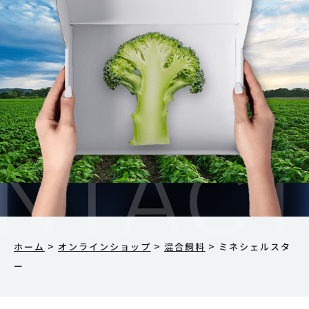
リン酸（P2O5）
0.08%
加里（K2O）
0.14%
石灰（CaO）
36.00%
珪酸（SiO2）
35.60%
苦土（MgO）
0.53%
鉄（Fe）
1.28%
亜鉛（Zn）
28.9mg/kg
>
>
>
ホーム
オンラインショップ
混合飼料
ミネシェルスタ
ー
銅（Cu）
6.34mg/kg
アルカリ分
34.40%