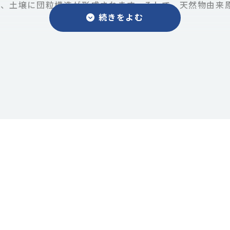
り、土壌に団粒構造が形成されます。そして、天然物由来
さく条施肥する。
のが理想です。
で行ってください。