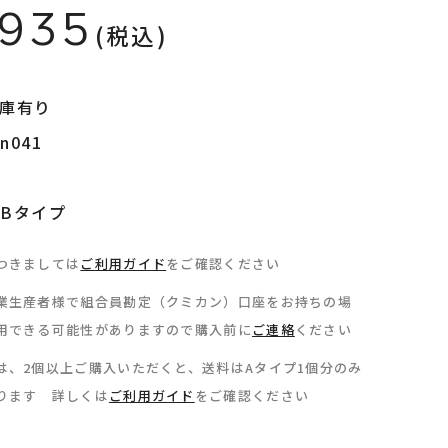
,935
(税込)
在庫有り
041
Bタイプ
つきましては
ご利用ガイド
をご確認ください
業生産者様で組合員勘定（クミカン）口座をお持ちの場
用できる可能性がありますので購入前に
ご連絡
ください
は、2個以上ご購入いただくと、送料はAタイプ1個分のみ
ります 詳しくは
ご利用ガイド
をご確認ください