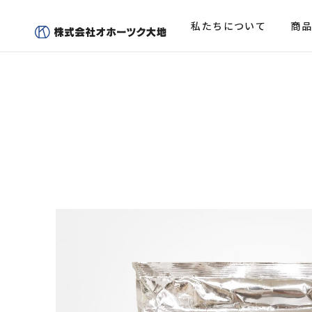
私たちについて
商品
商品一覧
企業概要
Product Item
Corporate Info
商品一覧トップ
会社概要トップ
オンライ
代表