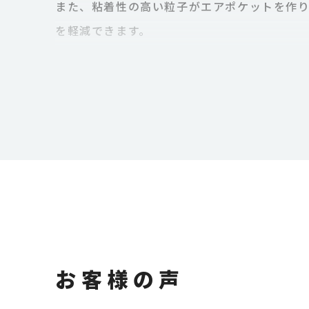
また、粘着性の高い粒子がエアポケットを作
を軽減できます。
施肥例
1反（約300坪）あたり200g〜1.2kgを
肥料と混合して散布する事も可能です。
種子の下2〜15cm程度の深さに施肥する
お客様の声
培土への混和は0.5g〜1.0g / Lの範囲