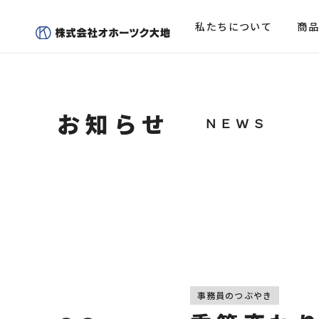
私たちについて
商品
お知らせ
商品一覧
企業概要
Product Item
Corporate Info
商品一覧トップ
会社概要トップ
オンライ
代表
事務員のつぶやき