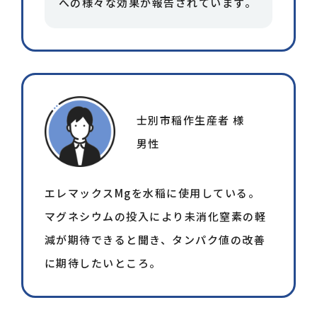
への様々な効果が報告されています。
水溶性銅
0.01%
水溶性亜鉛
0.11%
注意事項
士別市稲作生産者 様
男性
夏季日中の高温散布は避けてください。
エレマックスMgを水稲に使用している。
強アルカリ農薬、銅剤農薬との混用は出
マグネシウムの投入により未消化窒素の軽
来ません。
減が期待できると聞き、タンパク値の改善
に期待したいところ。
浸透剤を混用すると薬害の出やすい農薬
との混用は避けてください。