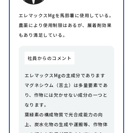
が高く、展着剤としても使用可能です。
エレマックスMgを馬鈴薯に使用している。
農薬により使用制限はあるが、展着剤効果
内容成分
もあり満足している。
成分
含有量
社員からのコメント
水溶性苦土
7%
エレマックスMgの主成分であります
マグネシウム（苦土）は多量要素であ
水溶性マンガン
0.2%
り、作物には欠かせない成分の一つと
水溶性ホウ素
0.1%
なります。
葉緑素の構成物質で光合成能力の向
水溶性鉄
0.2%
上、炭水化物の生成や運搬等、作物体