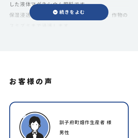
した液体マグネシウム肥料です。
保湿浸透材入りですので、吸収性が高く、作物の
スミズミまで浸透します。
エレマックスMgの特長
7%含有するマグネシウムは、葉緑素の源であ
お客様の声
り、光合成能力を促進、ミネラルと協力しあっ
て、糖の生産を増大し、未消化窒素も軽減しま
す。
根酸の分泌を促し、養分吸収力を向上します。
訓子府町畑作生産者 様
男性
保湿浸透剤、ベタイン配合で作物体への吸収力