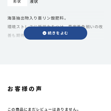
液状
形状
海藻抽出物入り亜リン酸肥料。
環境ストレスに抵抗力をつけ、果実着色揃いの改
善も期待できます。
内容成分
成分
含有量
お客様の声
窒素
1.0%
リン酸
8.5%
この商品にまだレビューはありません。