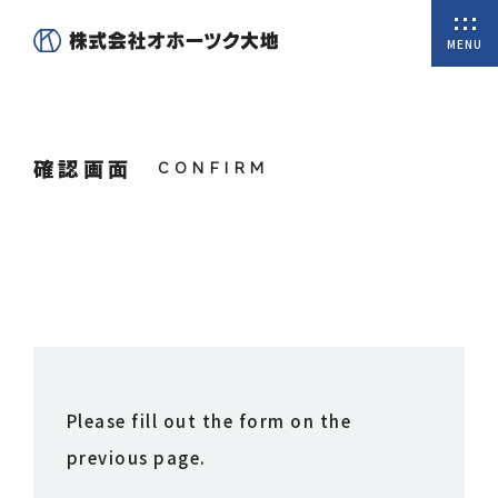
MENU
ホーム
確認画面
私たちについて
商品一覧
オンラインショップ
取扱商品
会社概要
Please fill out the form on the
代表挨拶
previous page.
沿革