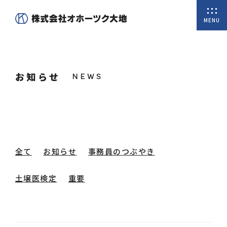
MENU
ホーム
お知らせ
私たちについて
商品一覧
オンラインショップ
全て
お知らせ
事務員のつぶやき
取扱商品
土壌医検定
重要
会社概要
代表挨拶
沿革