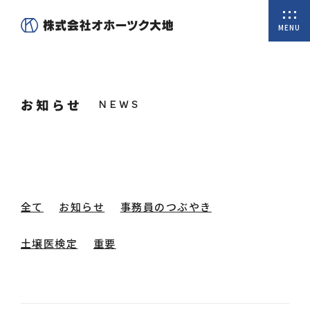
MENU
ホーム
お知らせ
私たちについて
商品一覧
オンラインショップ
全て
お知らせ
事務員のつぶやき
取扱商品
土壌医検定
重要
会社概要
代表挨拶
沿革